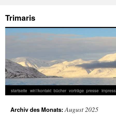
Zum
Inhalt
Trimaris
springen
startseite
wir///kontakt
bücher
vorträge
presse
impres
August 2025
Archiv des Monats: