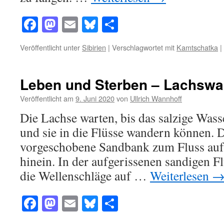
Facebook
Mastodon
Email
Bluesky
Teilen
Veröffentlicht unter
Sibirien
|
Verschlagwortet mit
Kamtschatka
|
Leben und Sterben – Lachsw
Veröffentlicht am
9. Juni 2020
von
Ullrich Wannhoff
Die Lachse warten, bis das salzige Wass
und sie in die Flüsse wandern können. Di
vorgeschobene Sandbank zum Fluss auf 
hinein. In der aufgerissenen sandigen 
die Wellenschläge auf …
Weiterlesen
Facebook
Mastodon
Email
Bluesky
Teilen