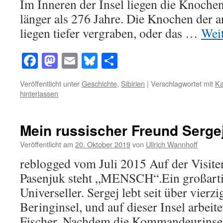
Im Inneren der Insel liegen die Knochen
länger als 276 Jahre. Die Knochen der
liegen tiefer vergraben, oder das …
Wei
Facebook
Mastodon
Email
Bluesky
Teilen
Veröffentlicht unter
Geschichte
,
Sibirien
|
Verschlagwortet mit
Ka
hinterlassen
Mein russischer Freund Serge
Veröffentlicht am
20. Oktober 2019
von
Ullrich Wannhoff
reblogged vom Juli 2015 Auf der Visite
Pasenjuk steht „MENSCH“.Ein großarti
Universeller. Sergej lebt seit über vierzi
Beringinsel, und auf dieser Insel arbeite
Fischer. Nachdem die Kommandeurinse