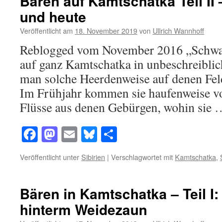
Bären auf Kamtschatka Teil II
und heute
Veröffentlicht am
18. November 2019
von
Ullrich Wannhoff
Reblogged vom November 2016 „Schwa
auf ganz Kamtschatka in unbeschreiblic
man solche Heerdenweise auf denen Fel
Im Frühjahr kommen sie haufenweise v
Flüsse aus denen Gebürgen, wohin sie
Facebook
Mastodon
Email
Bluesky
Teilen
Veröffentlicht unter
Sibirien
|
Verschlagwortet mit
Kamtschatka
,
Bären in Kamtschatka – Teil I
hinterm Weidezaun