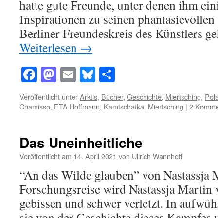
hatte gute Freunde, unter denen ihm ein
Inspirationen zu seinen phantasievollen
Berliner Freundeskreis des Künstlers g
Weiterlesen
→
Facebook
Mastodon
Email
Bluesky
Teilen
Veröffentlicht unter
Arktis
,
Bücher
,
Geschichte
,
Miertsching
,
Pol
Chamisso
,
ETA Hoffmann
,
Kamtschatka
,
Miertsching
|
2 Komme
Das Uneinheitliche
Veröffentlicht am
14. April 2021
von
Ullrich Wannhoff
“An das Wilde glauben” von Nastassja M
Forschungsreise wird Nastassja Martin
gebissen und schwer verletzt. In aufwü
sie von der Geschichte dieses Kampfes 