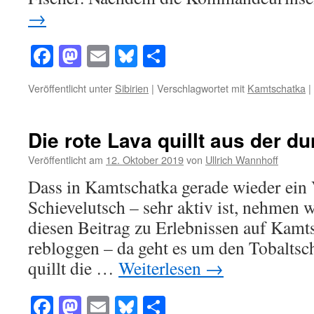
→
Facebook
Mastodon
Email
Bluesky
Teilen
Veröffentlicht unter
Sibirien
|
Verschlagwortet mit
Kamtschatka
|
Die rote Lava quillt aus der d
Veröffentlicht am
12. Oktober 2019
von
Ullrich Wannhoff
Dass in Kamtschatka gerade wieder ein 
Schievelutsch – sehr aktiv ist, nehmen
diesen Beitrag zu Erlebnissen auf Kamt
rebloggen – da geht es um den Tobalts
quillt die …
Weiterlesen
→
Facebook
Mastodon
Email
Bluesky
Teilen