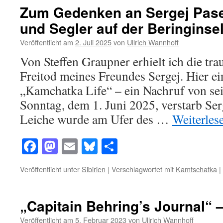
Zum Gedenken an Sergej Pase
und Segler auf der Beringinse
Veröffentlicht am
2. Juli 2025
von
Ullrich Wannhoff
Von Steffen Graupner erhielt ich die tr
Freitod meines Freundes Sergej. Hier e
„Kamchatka Life“ – ein Nachruf von se
Sonntag, dem 1. Juni 2025, verstarb Ser
Leiche wurde am Ufer des …
Weiterles
Facebook
Mastodon
Email
Bluesky
Teilen
Veröffentlicht unter
Sibirien
|
Verschlagwortet mit
Kamtschatka
|
„Capitain Behring’s Journal“ – 
Veröffentlicht am
5. Februar 2023
von
Ullrich Wannhoff