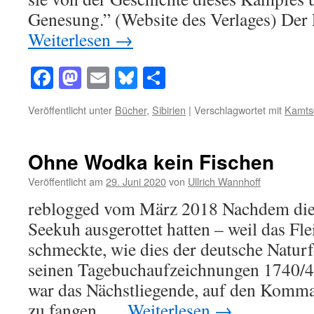
Genesung.” (Website des Verlages) De
Weiterlesen
→
Facebook
Mastodon
Email
Bluesky
Teilen
Veröffentlicht unter
Bücher
,
Sibirien
|
Verschlagwortet mit
Kamts
Ohne Wodka kein Fischen
Veröffentlicht am
29. Juni 2020
von
Ullrich Wannhoff
reblogged vom März 2018 Nachdem die P
Seekuh ausgerottet hatten – weil das Fle
schmeckte, wie dies der deutsche Naturfo
seinen Tagebuchaufzeichnungen 1740/41
war das Nächstliegende, auf den Komm
zu fangen. …
Weiterlesen
→