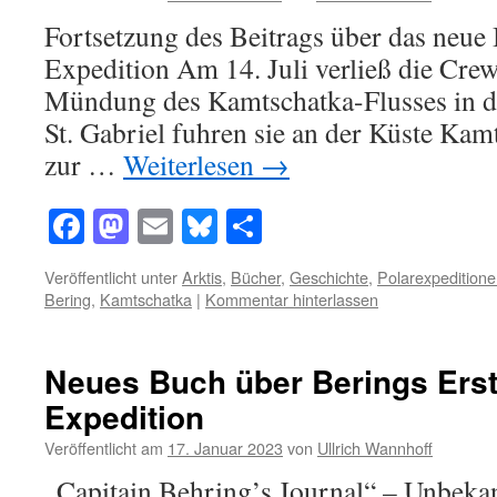
Fortsetzung des Beitrags über das neue
Expedition Am 14. Juli verließ die Cre
Mündung des Kamtschatka-Flusses in di
St. Gabriel fuhren sie an der Küste Kam
zur …
Weiterlesen
→
Facebook
Mastodon
Email
Bluesky
Teilen
Veröffentlicht unter
Arktis
,
Bücher
,
Geschichte
,
Polarexpedition
Bering
,
Kamtschatka
|
Kommentar hinterlassen
Neues Buch über Berings Ers
Expedition
Veröffentlicht am
17. Januar 2023
von
Ullrich Wannhoff
„Capitain Behring’s Journal“ – Unbek