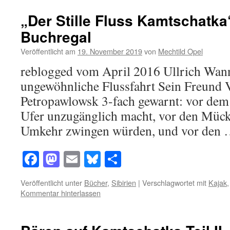
„Der Stille Fluss Kamtschatk
Buchregal
Veröffentlicht am
19. November 2019
von
Mechtild Opel
reblogged vom April 2016 Ullrich Wann
ungewöhnliche Flussfahrt Sein Freund Vi
Petropawlowsk 3-fach gewarnt: vor dem
Ufer unzugänglich macht, vor den Mücke
Umkehr zwingen würden, und vor den
Facebook
Mastodon
Email
Bluesky
Teilen
Veröffentlicht unter
Bücher
,
Sibirien
|
Verschlagwortet mit
Kajak
Kommentar hinterlassen