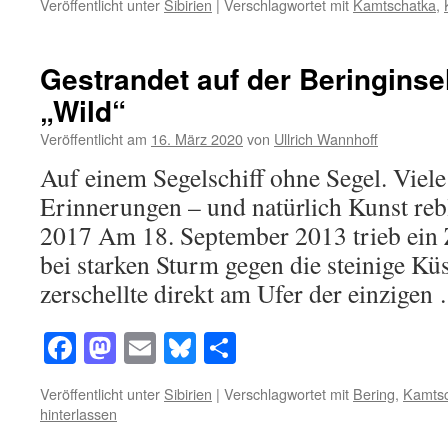
Veröffentlicht unter
Sibirien
|
Verschlagwortet mit
Kamtschatka
,
Gestrandet auf der Beringinsel
„Wild“
Veröffentlicht am
16. März 2020
von
Ullrich Wannhoff
Auf einem Segelschiff ohne Segel. Viel
Erinnerungen – und natürlich Kunst r
2017 Am 18. September 2013 trieb ein 
bei starken Sturm gegen die steinige Kü
zerschellte direkt am Ufer der einzige
Facebook
Mastodon
Email
Bluesky
Teilen
Veröffentlicht unter
Sibirien
|
Verschlagwortet mit
Bering
,
Kamts
hinterlassen