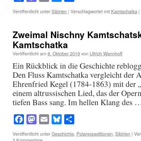
Veröffentlicht unter
Sibirien
|
Verschlagwortet mit
Kamtschatka
|
Zweimal Nischny Kamtschats
Kamtschatka
Veröffentlicht am
8. Oktober 2019
von
Ullrich Wannhoff
Ein Rückblick in die Geschichte reblo
Den Fluss Kamtschatka vergleicht der
Ehrenfried Kegel (1784-1863) mit der 
einem altrussischen Lied, das der Oper
tiefen Bass sang. Im hellen Klang des
Facebook
Mastodon
Email
Bluesky
Teilen
Veröffentlicht unter
Geschichte
,
Polarexpeditionen
,
Sibirien
|
Ver
2 Kommentare