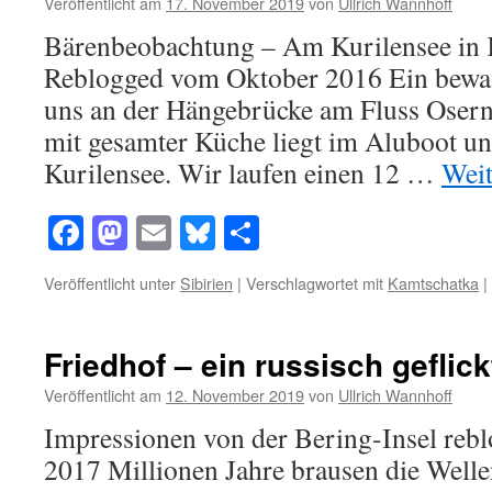
Veröffentlicht am
17. November 2019
von
Ullrich Wannhoff
Bärenbeobachtung – Am Kurilensee in
Reblogged vom Oktober 2016 Ein bewaff
uns an der Hängebrücke am Fluss Osern
mit gesamter Küche liegt im Aluboot un
Kurilensee. Wir laufen einen 12 …
Weit
Facebook
Mastodon
Email
Bluesky
Teilen
Veröffentlicht unter
Sibirien
|
Verschlagwortet mit
Kamtschatka
|
Friedhof – ein russisch geflic
Veröffentlicht am
12. November 2019
von
Ullrich Wannhoff
Impressionen von der Bering-Insel re
2017 Millionen Jahre brausen die Wellen