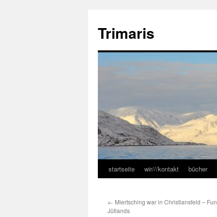
Zum
Inhalt
Trimaris
springen
startseite
wir///kontakt
bücher
←
Miertsching war in Christiansfeld – F
Jütlands