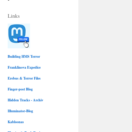
c
u
Links
e
e
b
s
o
k
Building HMS Terror
Franklinova Expedice
o
y
Erebus & Terror Files
k
Finger-post Blog
Hidden Tracks - Archiv
Illuminator-Blog
Kabloonas