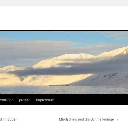
vorträge
presse
impressum
und im Süden
Miertsching und die Schmetterlinge
→