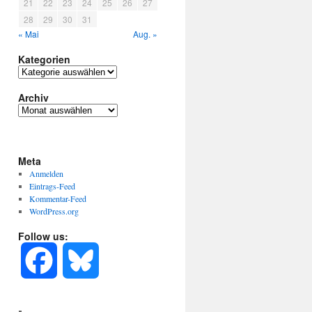
21
22
23
24
25
26
27
28
29
30
31
« Mai
Aug. »
Kategorien
Kategorien
Archiv
Archiv
Meta
Anmelden
Eintrags-Feed
Kommentar-Feed
WordPress.org
Follow us:
F
B
a
l