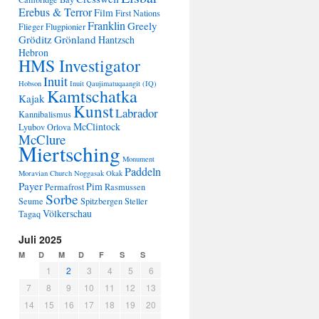
Erebus & Terror
Film
First Nations
Franklin
Greely
Flieger
Flugpionier
Gröditz
Grönland
Hantzsch
Hebron
HMS Investigator
Inuit
Hobson
Inuit Qaujimatuqaangit (IQ)
Kamtschatka
Kajak
Kunst
Labrador
Kannibalismus
McClintock
Lyubov Orlova
McClure
Miertsching
Monument
Paddeln
Moravian Church
Noggasak
Okak
Payer
Pim
Permafrost
Rasmussen
Sorbe
Seume
Spitzbergen
Steller
Völkerschau
Tagaq
Juli 2025
M
D
M
D
F
S
S
1
2
3
4
5
6
7
8
9
10
11
12
13
14
15
16
17
18
19
20