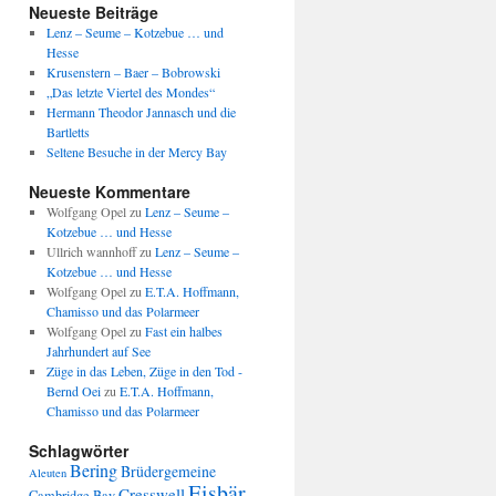
Neueste Beiträge
Lenz – Seume – Kotzebue … und
Hesse
Krusenstern – Baer – Bobrowski
„Das letzte Viertel des Mondes“
Hermann Theodor Jannasch und die
Bartletts
Seltene Besuche in der Mercy Bay
Neueste Kommentare
Wolfgang Opel
zu
Lenz – Seume –
Kotzebue … und Hesse
Ullrich wannhoff
zu
Lenz – Seume –
Kotzebue … und Hesse
Wolfgang Opel
zu
E.T.A. Hoffmann,
Chamisso und das Polarmeer
Wolfgang Opel
zu
Fast ein halbes
Jahrhundert auf See
Züge in das Leben, Züge in den Tod -
Bernd Oei
zu
E.T.A. Hoffmann,
Chamisso und das Polarmeer
Schlagwörter
Bering
Brüdergemeine
Aleuten
Eisbär
Cresswell
Cambridge Bay