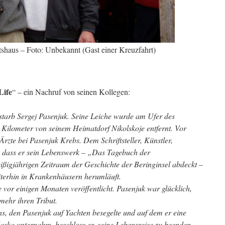
shaus – Foto: Unbekannt (Gast einer Kreuzfahrt)
Life
“ – ein Nachruf von seinen Kollegen:
starb Sergej Pasenjuk. Seine Leiche wurde am Ufer des
 Kilometer von seinem Heimatdorf Nikolskoje entfernt. Vor
Ärzte bei Pasenjuk Krebs. Dem Schriftsteller, Künstler,
, dass er sein Lebenswerk – „Das Tagebuch der
ßigjährigen Zeitraum der Geschichte der Beringinsel abdeckt –
iterhin in Krankenhäusern herumläuft.
or einigen Monaten veröffentlicht. Pasenjuk war glücklich,
mehr ihren Tribut.
ns, den Pasenjuk auf Yachten besegelte und auf dem er eine
laska unternahm, beschloss er, seine Lebensreise zu beenden.