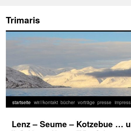
Zum
Inhalt
Trimaris
springen
startseite
wir///kontakt
bücher
vorträge
presse
impres
Lenz – Seume – Kotzebue … 