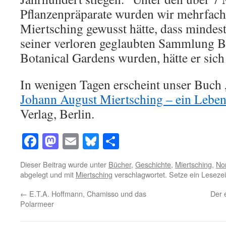
Pflanzenpräparate wurden wir mehrfac
Miertsching gewusst hätte, dass minde
seiner verloren geglaubten Sammlung Be
Botanical Gardens wurden, hätte er sich 
In wenigen Tagen erscheint unser Buch 
Johann August Miertsching – ein Leben
Verlag, Berlin.
Facebook
Mastodon
Email
Bluesky
Teilen
Dieser Beitrag wurde unter
Bücher
,
Geschichte
,
Miertsching
,
No
abgelegt und mit
Miertsching
verschlagwortet. Setze ein Leseze
←
E.T.A. Hoffmann, Chamisso und das
Der 
Polarmeer