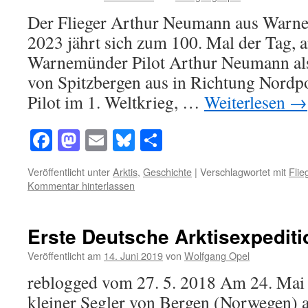
Der Flieger Arthur Neumann aus Warn
2023 jährt sich zum 100. Mal der Tag, 
Warnemünder Pilot Arthur Neumann als 
von Spitzbergen aus in Richtung Nordp
Pilot im 1. Weltkrieg, …
Weiterlesen
→
Facebook
Mastodon
Email
Bluesky
Teilen
Veröffentlicht unter
Arktis
,
Geschichte
|
Verschlagwortet mit
Flie
Kommentar hinterlassen
Erste Deutsche Arktisexpediti
Veröffentlicht am
14. Juni 2019
von
Wolfgang Opel
reblogged vom 27. 5. 2018 Am 24. Mai 1
kleiner Segler von Bergen (Norwegen) 