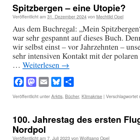
Spitzbergen – eine Utopie?
Veröffentlicht am
31. Dezember 2024
von
Mechtild Opel
Aus dem Buchregal: „Mein Spitzbergen“
war sehr gespannt auf dieses Buch. Den
wir selbst einst – vor Jahrzehnten – unse
sehr intensiven Kontakt mit der polaren
…
Weiterlesen
→
Facebook
Mastodon
Email
Bluesky
Teilen
Veröffentlicht unter
Arktis
,
Bücher
,
Klimakrise
|
Verschlagwortet 
100. Jahrestag des ersten Flu
Nordpol
Veröffentlicht am
7. Juli 2023
von
Wolfgang Opel