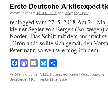
Erste Deutsche Arktisexpediti
Veröffentlicht am
14. Juni 2019
von
Wolfgang Opel
reblogged vom 27. 5. 2018 Am 24. Mai 1
kleiner Segler von Bergen (Norwegen) 
Norden. Das Schiff mit dem anspruchs
„Grönland“ sollte sich gemäß den Vors
Petermann so weit wie möglich dem …
Facebook
Mastodon
Email
Bluesky
Teilen
Veröffentlicht unter
Arktis
,
Polarexpeditionen
|
Verschlagwortet m
Spitzbergen
|
Kommentar hinterlassen