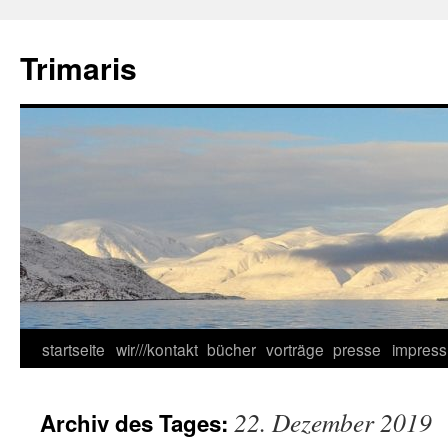
Zum
Inhalt
Trimaris
springen
startseite
wir///kontakt
bücher
vorträge
presse
impres
22. Dezember 2019
Archiv des Tages: