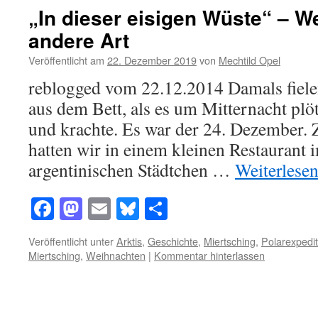
„In dieser eisigen Wüste“ – W
andere Art
Veröffentlicht am
22. Dezember 2019
von
Mechtild Opel
reblogged vom 22.12.2014 Damals fielen
aus dem Bett, als es um Mitternacht plöt
und krachte. Es war der 24. Dezember. 
hatten wir in einem kleinen Restaurant
argentinischen Städtchen …
Weiterlese
Facebook
Mastodon
Email
Bluesky
Teilen
Veröffentlicht unter
Arktis
,
Geschichte
,
Miertsching
,
Polarexpedi
Miertsching
,
Weihnachten
|
Kommentar hinterlassen