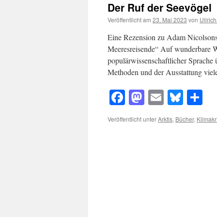
Der Ruf der Seevögel
Veröffentlicht am
23. Mai 2023
von
Ullric
Eine Rezension zu Adam Nicolsons 
Meeresreisende“ Auf wunderbare Wei
populärwissenschaftlicher Sprache 
Methoden und der Ausstattung viel
Facebook
Mastodon
Email
Blue
Te
Veröffentlicht unter
Arktis
,
Bücher
,
Klimakr