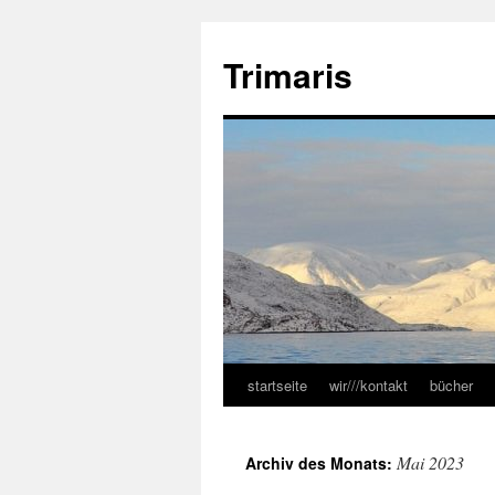
Zum
Inhalt
Trimaris
springen
startseite
wir///kontakt
bücher
Mai 2023
Archiv des Monats: