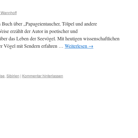
h Wannhoff
Buch über „Papageientaucher, Tölpel und andere
se erzählt der Autor in poetischer und
über das Leben der Seevögel. Mit heutigen wissenschaftlichen
er Vögel mit Sendern erfahren …
Weiterlesen
→
sky
ilen
ise
,
Sibirien
|
Kommentar hinterlassen