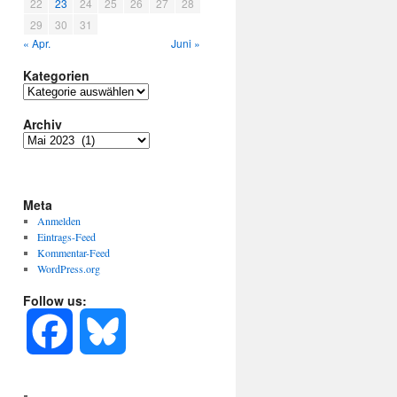
22
23
24
25
26
27
28
29
30
31
« Apr.
Juni »
Kategorien
Kategorien
Archiv
Archiv
Meta
Anmelden
Eintrags-Feed
Kommentar-Feed
WordPress.org
Follow us:
F
B
a
l