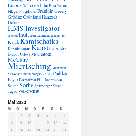
Erebus & Terror
Film
First Nations
Franklin
Greely
Flieger
Flugpionier
Gröditz
Grönland
Hantzsch
Hebron
HMS Investigator
Inuit
Hobson
Inuit Qaujimatuqaangit (IQ)
Kamtschatka
Kajak
Kunst
Labrador
Kannibalismus
McClintock
Lyubov Orlova
McClure
Miertsching
Monument
Paddeln
Moravian Church
Noggasak
Okak
Payer
Pim
Permafrost
Rasmussen
Sorbe
Seume
Spitzbergen
Steller
Völkerschau
Tagaq
Mai 2023
M
D
M
D
F
S
S
1
2
3
4
5
6
7
8
9
10
11
12
13
14
15
16
17
18
19
20
21