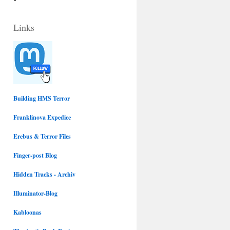
c
u
Links
e
e
b
s
o
k
Building HMS Terror
Franklinova Expedice
o
y
Erebus & Terror Files
k
Finger-post Blog
Hidden Tracks - Archiv
Illuminator-Blog
Kabloonas