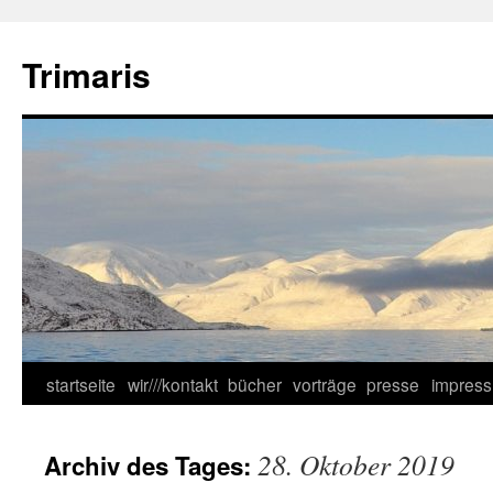
Zum
Inhalt
Trimaris
springen
startseite
wir///kontakt
bücher
vorträge
presse
impres
28. Oktober 2019
Archiv des Tages: