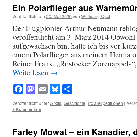
Ein Polarflieger aus Warnemü
Veröffentlicht am
23. Mai 2020
von
Wolfgang Opel
Der Flugpionier Arthur Neumann reblo
veröffentlicht am 3. März 2014 Obwoh
aufgewachsen bin, hatte ich bis vor kur
einem Polarflieger aus meinem Heimato
Reiner Frank, „Rostocker Zorenappels“,
Weiterlesen
→
Facebook
Mastodon
Email
Bluesky
Teilen
Veröffentlicht unter
Arktis
,
Geschichte
,
Polarexpeditionen
|
Versc
9 Kommentare
Farley Mowat – ein Kanadier, d