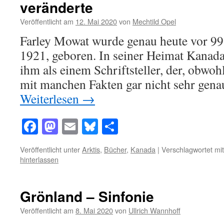
veränderte
Veröffentlicht am
12. Mai 2020
von
Mechtild Opel
Farley Mowat wurde genau heute vor 99
1921, geboren. In seiner Heimat Kanad
ihm als einem Schriftsteller, der, obwoh
mit manchen Fakten gar nicht sehr ge
Weiterlesen
→
Facebook
Mastodon
Email
Bluesky
Teilen
Veröffentlicht unter
Arktis
,
Bücher
,
Kanada
|
Verschlagwortet mit
hinterlassen
Grönland – Sinfonie
Veröffentlicht am
8. Mai 2020
von
Ullrich Wannhoff