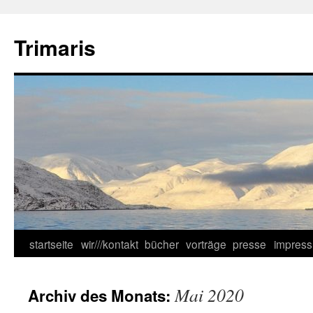
Zum
Inhalt
Trimaris
springen
startseite
wir///kontakt
bücher
vorträge
presse
impres
Mai 2020
Archiv des Monats: