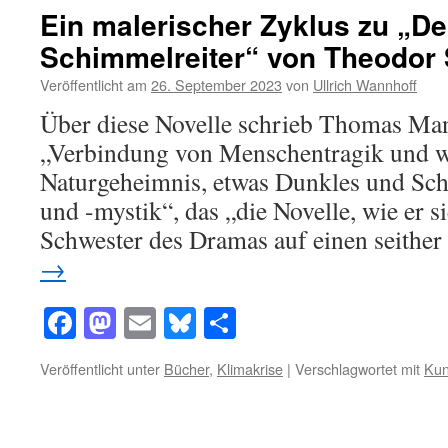
Ein malerischer Zyklus zu „De
Schimmelreiter“ von Theodor
Veröffentlicht am
26. September 2023
von
Ullrich Wannhoff
Über diese Novelle schrieb Thomas Mann 
„Verbindung von Menschentragik und 
Naturgeheimnis, etwas Dunkles und Sc
und -mystik“, das „die Novelle, wie er si
Schwester des Dramas auf einen seithe
→
Facebook
Mastodon
Email
Bluesky
Teilen
Veröffentlicht unter
Bücher
,
Klimakrise
|
Verschlagwortet mit
Kun