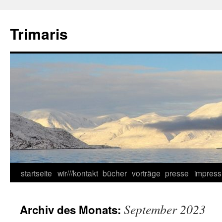
Zum
Inhalt
Trimaris
springen
startseite
wir///kontakt
bücher
vorträge
presse
impres
September 2023
Archiv des Monats: