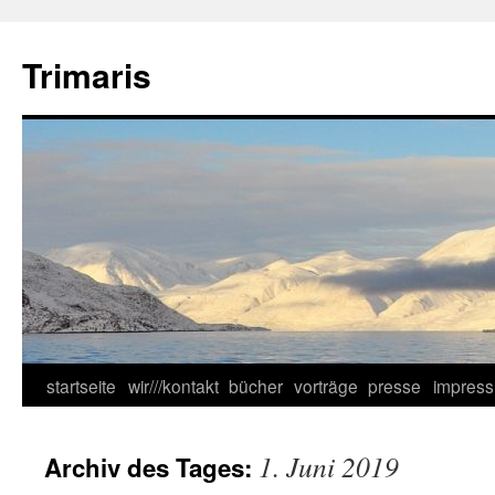
Zum
Inhalt
Trimaris
springen
startseite
wir///kontakt
bücher
vorträge
presse
impres
1. Juni 2019
Archiv des Tages: