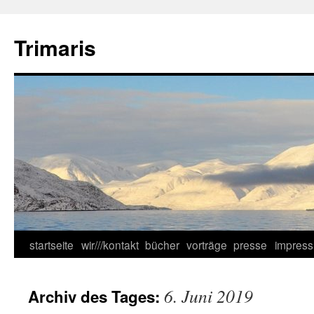
Zum
Inhalt
Trimaris
springen
startseite
wir///kontakt
bücher
vorträge
presse
impres
6. Juni 2019
Archiv des Tages: