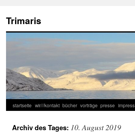
Zum
Inhalt
Trimaris
springen
startseite
wir///kontakt
bücher
vorträge
presse
impres
10. August 2019
Archiv des Tages: