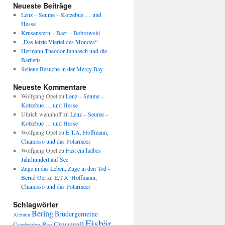
Neueste Beiträge
Lenz – Seume – Kotzebue … und
Hesse
Krusenstern – Baer – Bobrowski
„Das letzte Viertel des Mondes“
Hermann Theodor Jannasch und die
Bartletts
Seltene Besuche in der Mercy Bay
Neueste Kommentare
Wolfgang Opel
zu
Lenz – Seume –
Kotzebue … und Hesse
Ullrich wannhoff
zu
Lenz – Seume –
Kotzebue … und Hesse
Wolfgang Opel
zu
E.T.A. Hoffmann,
Chamisso und das Polarmeer
Wolfgang Opel
zu
Fast ein halbes
Jahrhundert auf See
Züge in das Leben, Züge in den Tod -
Bernd Oei
zu
E.T.A. Hoffmann,
Chamisso und das Polarmeer
Schlagwörter
Bering
Brüdergemeine
Aleuten
Eisbär
Cresswell
Cambridge Bay