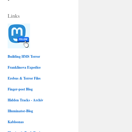
c
u
Links
e
e
b
s
o
k
Building HMS Terror
Franklinova Expedice
o
y
Erebus & Terror Files
k
Finger-post Blog
Hidden Tracks - Archiv
Illuminator-Blog
Kabloonas