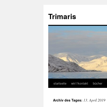
Zum
Inhalt
Trimaris
springen
startseite
wir///kontakt
bücher
13. April 2019
Archiv des Tages: