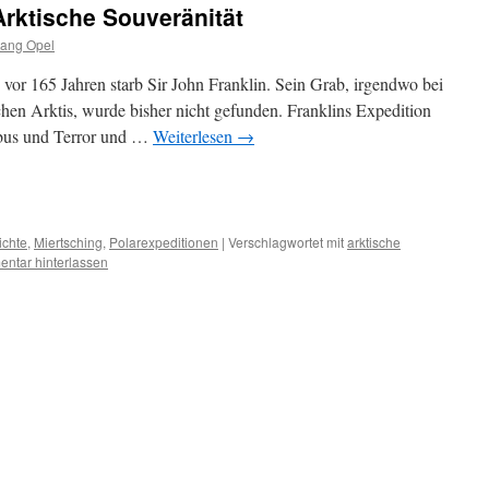
Arktische Souveränität
gang Opel
vor 165 Jahren starb Sir John Franklin. Sein Grab, irgendwo bei
chen Arktis, wurde bisher nicht gefunden. Franklins Expedition
ebus und Terror und …
Weiterlesen
→
sky
ilen
ichte
,
Miertsching
,
Polarexpeditionen
|
Verschlagwortet mit
arktische
ntar hinterlassen