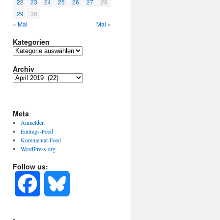
22
23
24
25
26
27
28
29
30
« Mai
Mai »
Kategorien
Kategorien
Archiv
Archiv
Meta
Anmelden
Eintrags-Feed
Kommentar-Feed
WordPress.org
Follow us:
F
B
a
l