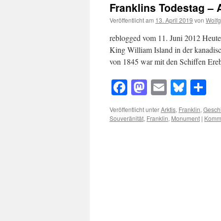
Franklins Todestag – 
Veröffentlicht am
13. April 2019
von
Wolf
reblogged vom 11. Juni 2012 Heute 
King William Island in der kanadis
von 1845 war mit den Schiffen Er
Facebook
Mastodon
Email
Blue
Te
Veröffentlicht unter
Arktis
,
Franklin
,
Gesch
Souveränität
,
Franklin
,
Monument
|
Komme