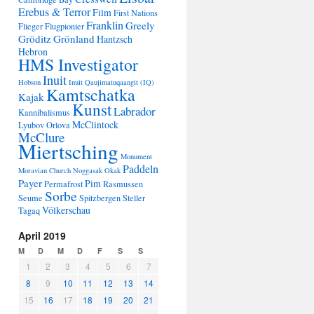
Erebus & Terror
Film
First Nations
Franklin
Greely
Flieger
Flugpionier
Gröditz
Grönland
Hantzsch
Hebron
HMS Investigator
Inuit
Hobson
Inuit Qaujimatuqaangit (IQ)
Kamtschatka
Kajak
Kunst
Labrador
Kannibalismus
McClintock
Lyubov Orlova
McClure
Miertsching
Monument
Paddeln
Moravian Church
Noggasak
Okak
Payer
Pim
Permafrost
Rasmussen
Sorbe
Seume
Spitzbergen
Steller
Völkerschau
Tagaq
April 2019
M
D
M
D
F
S
S
1
2
3
4
5
6
7
8
9
10
11
12
13
14
15
16
17
18
19
20
21