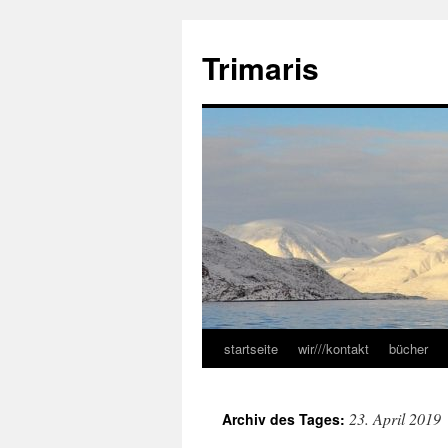
Zum
Inhalt
Trimaris
springen
startseite
wir///kontakt
bücher
23. April 2019
Archiv des Tages: