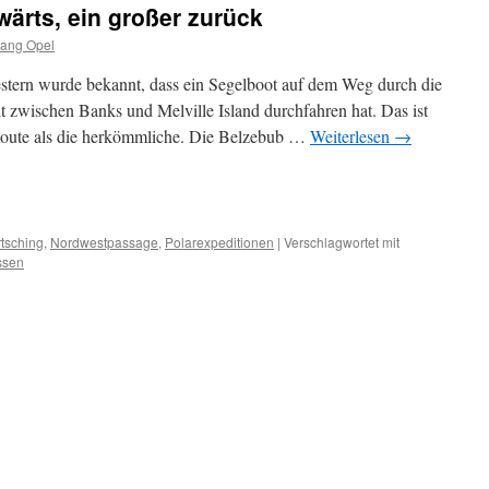
rwärts, ein großer zurück
gang Opel
tern wurde bekannt, dass ein Segelboot auf dem Weg durch die
 zwischen Banks und Melville Island durchfahren hat. Das ist
 Route als die herkömmliche. Die Belzebub …
Weiterlesen
→
sky
ilen
tsching
,
Nordwestpassage
,
Polarexpeditionen
|
Verschlagwortet mit
ssen