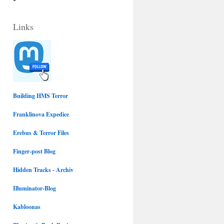
c
u
Links
e
e
b
s
o
k
Building HMS Terror
Franklinova Expedice
o
y
Erebus & Terror Files
k
Finger-post Blog
Hidden Tracks - Archiv
Illuminator-Blog
Kabloonas