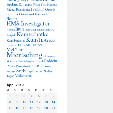
Erebus & Terror
Film
First Nations
Franklin
Greely
Flieger
Flugpionier
Gröditz
Grönland
Hantzsch
Hebron
HMS Investigator
Inuit
Hobson
Inuit Qaujimatuqaangit (IQ)
Kamtschatka
Kajak
Kunst
Labrador
Kannibalismus
McClintock
Lyubov Orlova
McClure
Miertsching
Monument
Paddeln
Moravian Church
Noggasak
Okak
Payer
Pim
Permafrost
Rasmussen
Sorbe
Seume
Spitzbergen
Steller
Völkerschau
Tagaq
April 2019
M
D
M
D
F
S
S
1
2
3
4
5
6
7
8
9
10
11
12
13
14
15
16
17
18
19
20
21