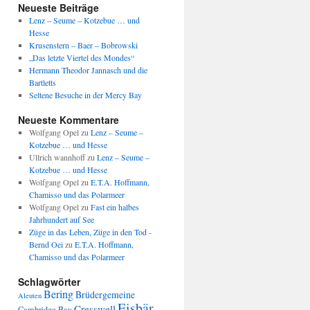
Neueste Beiträge
Lenz – Seume – Kotzebue … und
Hesse
Krusenstern – Baer – Bobrowski
„Das letzte Viertel des Mondes“
Hermann Theodor Jannasch und die
Bartletts
Seltene Besuche in der Mercy Bay
Neueste Kommentare
Wolfgang Opel
zu
Lenz – Seume –
Kotzebue … und Hesse
Ullrich wannhoff
zu
Lenz – Seume –
Kotzebue … und Hesse
Wolfgang Opel
zu
E.T.A. Hoffmann,
Chamisso und das Polarmeer
Wolfgang Opel
zu
Fast ein halbes
Jahrhundert auf See
Züge in das Leben, Züge in den Tod -
Bernd Oei
zu
E.T.A. Hoffmann,
Chamisso und das Polarmeer
Schlagwörter
Bering
Brüdergemeine
Aleuten
Eisbär
Cresswell
Cambridge Bay