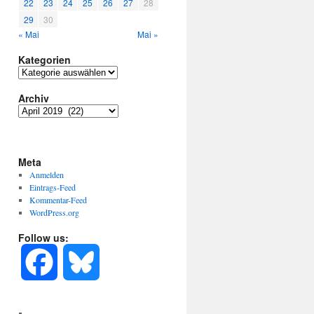
22
23
24
25
26
27
28
29
30
« Mai
Mai »
Kategorien
Kategorien
Archiv
Archiv
Meta
Anmelden
Eintrags-Feed
Kommentar-Feed
WordPress.org
Follow us:
F
B
a
l