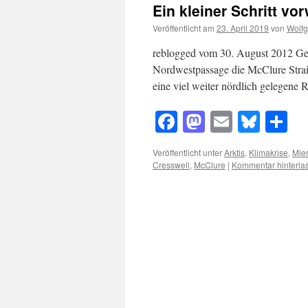
Ein kleiner Schritt vo
Veröffentlicht am
23. April 2019
von
Wolf
reblogged vom 30. August 2012 Ges
Nordwestpassage die McClure Strait
eine viel weiter nördlich gelegene
Facebook
Mastodon
Email
Blue
Te
Veröffentlicht unter
Arktis
,
Klimakrise
,
Mier
Cresswell
,
McClure
|
Kommentar hinterla