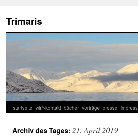
Zum
Inhalt
Trimaris
springen
startseite
wir///kontakt
bücher
vorträge
presse
impres
21. April 2019
Archiv des Tages: