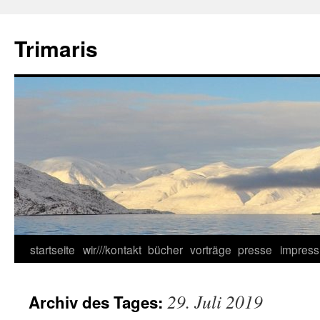
Zum
Inhalt
Trimaris
springen
startseite
wir///kontakt
bücher
vorträge
presse
impres
29. Juli 2019
Archiv des Tages: