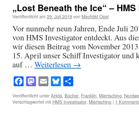
„Lost Beneath the Ice“ – HMS 
Veröffentlicht am
29. Juli 2019
von
Mechtild Opel
Vor nunmehr neun Jahren, Ende Juli 2
von HMS Investigator entdeckt. Aus di
wir diesen Beitrag vom November 2013.
15. April unser Schiff Investigator und
auf …
Weiterlesen
→
Facebook
Mastodon
Email
Bluesky
Teilen
Veröffentlicht unter
Arktis
,
Bücher
,
Franklin
,
Miertsching
,
Nordwe
Verschlagwortet mit
HMS Investigator
,
Miertsching
|
1 Komment