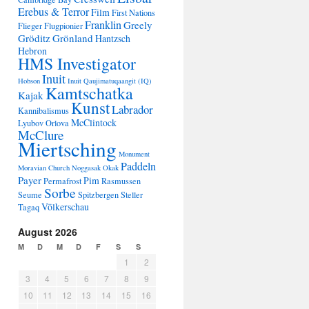
Erebus & Terror
Film
First Nations
Franklin
Greely
Flieger
Flugpionier
Gröditz
Grönland
Hantzsch
Hebron
HMS Investigator
Inuit
Hobson
Inuit Qaujimatuqaangit (IQ)
Kamtschatka
Kajak
Kunst
Labrador
Kannibalismus
McClintock
Lyubov Orlova
McClure
Miertsching
Monument
Paddeln
Moravian Church
Noggasak
Okak
Payer
Pim
Permafrost
Rasmussen
Sorbe
Seume
Spitzbergen
Steller
Völkerschau
Tagaq
August 2026
M
D
M
D
F
S
S
1
2
3
4
5
6
7
8
9
10
11
12
13
14
15
16