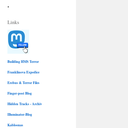
a
l
c
u
Links
e
e
b
s
o
k
Building HMS Terror
Franklinova Expedice
o
y
Erebus & Terror Files
k
Finger-post Blog
Hidden Tracks - Archiv
Illuminator-Blog
Kabloonas