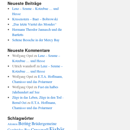
Neueste Beiträge
Lenz – Seume – Kotzebue … und
Hesse
Krusenstern – Baer – Bobrowski
„Das letzte Viertel des Mondes“
Hermann Theodor Jannasch und die
Bartletts
Seltene Besuche in der Mercy Bay
Neueste Kommentare
Wolfgang Opel
zu
Lenz – Seume –
Kotzebue … und Hesse
Ullrich wannhoff
zu
Lenz – Seume –
Kotzebue … und Hesse
Wolfgang Opel
zu
E.T.A. Hoffmann,
Chamisso und das Polarmeer
Wolfgang Opel
zu
Fast ein halbes
Jahrhundert auf See
Züge in das Leben, Züge in den Tod -
Bernd Oei
zu
E.T.A. Hoffmann,
Chamisso und das Polarmeer
Schlagwörter
Bering
Brüdergemeine
Aleuten
Eisbär
Cresswell
Cambridge Bay