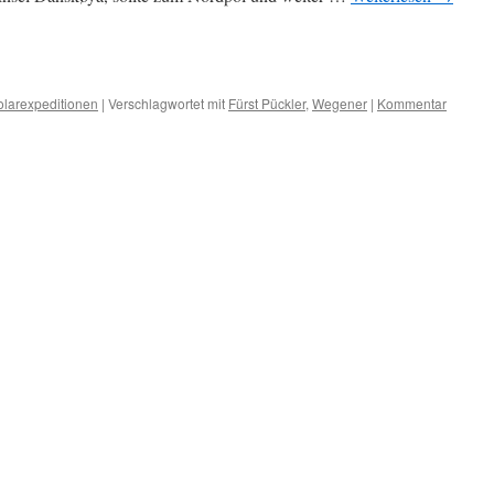
sky
ilen
olarexpeditionen
|
Verschlagwortet mit
Fürst Pückler
,
Wegener
|
Kommentar