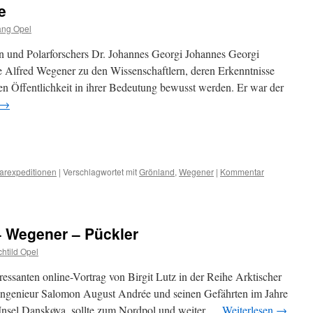
e
ang Opel
 und Polarforschers Dr. Johannes Georgi Johannes Georgi
e Alfred Wegener zu den Wissenschaftlern, deren Erkenntnisse
nen Öffentlichkeit in ihrer Bedeutung bewusst werden. Er war der
→
sky
ilen
arexpeditionen
|
Verschlagwortet mit
Grönland
,
Wegener
|
Kommentar
– Wegener – Pückler
htild Opel
ressanten online-Vortrag von Birgit Lutz in der Reihe Arktischer
 Ingenieur Salomon August Andrée und seinen Gefährten im Jahre
 Insel Danskøya, sollte zum Nordpol und weiter …
Weiterlesen
→