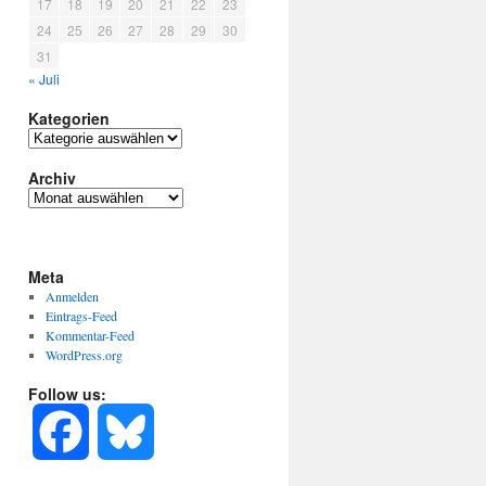
17
18
19
20
21
22
23
24
25
26
27
28
29
30
31
« Juli
Kategorien
Kategorien
Archiv
Archiv
Meta
Anmelden
Eintrags-Feed
Kommentar-Feed
WordPress.org
Follow us:
F
B