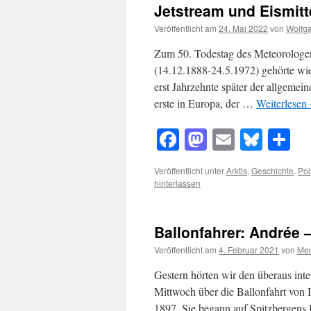
Jetstream und Eismitt
Veröffentlicht am
24. Mai 2022
von
Wolfg
Zum 50. Todestag des Meteorologen
(14.12.1888-24.5.1972) gehörte wi
erst Jahrzehnte später der allgemei
erste in Europa, der …
Weiterlesen
Facebook
Mastodon
Email
Blue
Te
Veröffentlicht unter
Arktis
,
Geschichte
,
Pol
hinterlassen
Ballonfahrer: Andrée 
Veröffentlicht am
4. Februar 2021
von
Mec
Gestern hörten wir den überaus inte
Mittwoch über die Ballonfahrt von
1897. Sie begann auf Spitzbergens