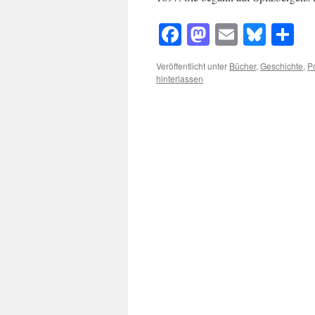
Facebook
Mastodon
Email
Blue
Te
Veröffentlicht unter
Bücher
,
Geschichte
,
P
hinterlassen