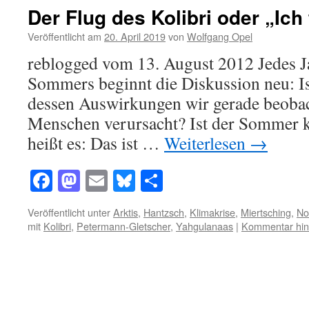
Der Flug des Kolibri oder „Ich
Veröffentlicht am
20. April 2019
von
Wolfgang Opel
reblogged vom 13. August 2012 Jedes J
Sommers beginnt die Diskussion neu: Is
dessen Auswirkungen wir gerade beobach
Menschen verursacht? Ist der Sommer k
heißt es: Das ist …
Weiterlesen
→
Facebook
Mastodon
Email
Bluesky
Teilen
Veröffentlicht unter
Arktis
,
Hantzsch
,
Klimakrise
,
Miertsching
,
No
mit
Kolibri
,
Petermann-Gletscher
,
Yahgulanaas
|
Kommentar hin