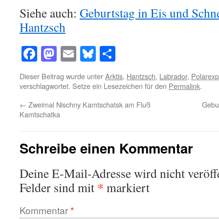
Siehe auch:
Geburtstag in Eis und Schn
Hantzsch
Facebook
Mastodon
Email
Bluesky
Teilen
Dieser Beitrag wurde unter
Arktis
,
Hantzsch
,
Labrador
,
Polarexp
verschlagwortet. Setze ein Lesezeichen für den
Permalink
.
←
Zweimal Nischny Kamtschatsk am Fluß
Gebur
Kamtschatka
Schreibe einen Kommentar
Deine E-Mail-Adresse wird nicht veröffe
*
Felder sind mit
markiert
Kommentar
*