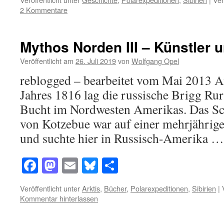
2 Kommentare
Mythos Norden III – Künstler u
Veröffentlicht am
26. Juli 2019
von
Wolfgang Opel
reblogged – bearbeitet vom Mai 2013 A
Jahres 1816 lag die russische Brigg Rur
Bucht im Nordwesten Amerikas. Das Sch
von Kotzebue war auf einer mehrjähri
und suchte hier in Russisch-Amerika 
Facebook
Mastodon
Email
Bluesky
Teilen
Veröffentlicht unter
Arktis
,
Bücher
,
Polarexpeditionen
,
Sibirien
|
Kommentar hinterlassen