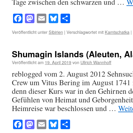
Tage zwischen den schwarzen und …
W
Facebook
Mastodon
Email
Bluesky
Teilen
Veröffentlicht unter
Sibirien
|
Verschlagwortet mit
Kamtschatka
|
Shumagin Islands (Aleuten, A
Veröffentlicht am
19. April 2019
von
Ullrich Wannhoff
reblogged vom 2. August 2012 Sehnsucht
Crew um Vitus Bering im August 1741 
denn dieser Kurs war in den Gehirnen d
Gefühlen von Heimat und Geborgenheit
Heimreise war beschlossen und …
Weit
Facebook
Mastodon
Email
Bluesky
Teilen