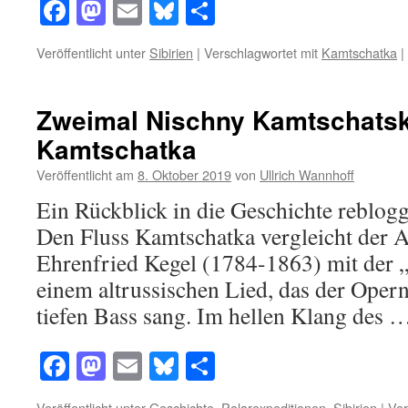
Facebook
Mastodon
Email
Bluesky
Teilen
Veröffentlicht unter
Sibirien
|
Verschlagwortet mit
Kamtschatka
|
Zweimal Nischny Kamtschats
Kamtschatka
Veröffentlicht am
8. Oktober 2019
von
Ullrich Wannhoff
Ein Rückblick in die Geschichte reblo
Den Fluss Kamtschatka vergleicht der
Ehrenfried Kegel (1784-1863) mit der 
einem altrussischen Lied, das der Oper
tiefen Bass sang. Im hellen Klang des
Facebook
Mastodon
Email
Bluesky
Teilen
Veröffentlicht unter
Geschichte
,
Polarexpeditionen
,
Sibirien
|
Ver