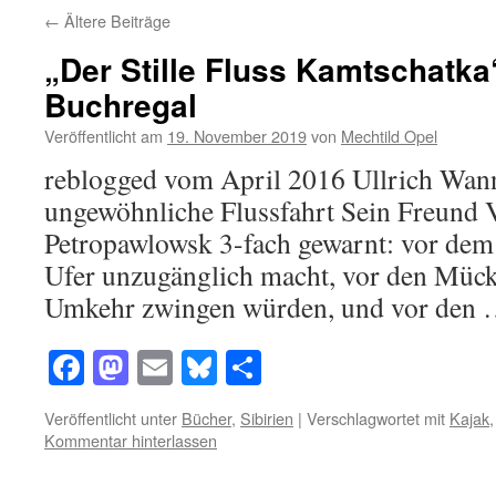
←
Ältere Beiträge
„Der Stille Fluss Kamtschatk
Buchregal
Veröffentlicht am
19. November 2019
von
Mechtild Opel
reblogged vom April 2016 Ullrich Wann
ungewöhnliche Flussfahrt Sein Freund Vi
Petropawlowsk 3-fach gewarnt: vor dem
Ufer unzugänglich macht, vor den Mücke
Umkehr zwingen würden, und vor den
Facebook
Mastodon
Email
Bluesky
Teilen
Veröffentlicht unter
Bücher
,
Sibirien
|
Verschlagwortet mit
Kajak
Kommentar hinterlassen