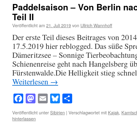
Paddelsaison – Von Berlin na
Teil II
Veröffentlicht am
21. Juli 2019
von
Ullrich Wannhoff
Der erste Teil dieses Beitrages von 201
17.5.2019 hier reblogged. Das süße Spre
Dämeritzsee – Sonnige Tierbeobachtun
Schienenreise geht nach Hangelsberg üb
Fürstenwalde.Die Helligkeit stieg schn
Weiterlesen
→
Facebook
Mastodon
Email
Bluesky
Teilen
Veröffentlicht unter
Sibirien
|
Verschlagwortet mit
Kajak
,
Kamtsc
hinterlassen