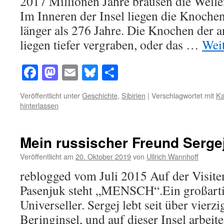
2017 Millionen Jahre brausen die Wellen
Im Inneren der Insel liegen die Knochen
länger als 276 Jahre. Die Knochen der
liegen tiefer vergraben, oder das …
Wei
Facebook
Mastodon
Email
Bluesky
Teilen
Veröffentlicht unter
Geschichte
,
Sibirien
|
Verschlagwortet mit
Ka
hinterlassen
Mein russischer Freund Serge
Veröffentlicht am
20. Oktober 2019
von
Ullrich Wannhoff
reblogged vom Juli 2015 Auf der Visite
Pasenjuk steht „MENSCH“.Ein großarti
Universeller. Sergej lebt seit über vierzi
Beringinsel, und auf dieser Insel arbeite