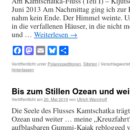
Am Kamtschatka-Fluss (Teil I) – Kljuts
Juni 2013 Am Nachmittag ging ich zur 
nahm kein Ende. Der Himmel weinte. U
in die verfallenen Häuser, in die nicht m
und …
Weiterlesen
→
Facebook
Mastodon
Email
Bluesky
Teilen
Veröffentlicht unter
Polarexpeditionen
,
Sibirien
|
Verschlagwortet
hinterlassen
Bis zum Stillen Ozean und wei
Veröffentlicht am
20. Mai 2019
von
Ullrich Wannhoff
Die Seele des Flusses Kamtschatka träg
Ozean und weiter … meine „Kreuzfahrt
aufblasbaren Gummi-Kajak reblogged 